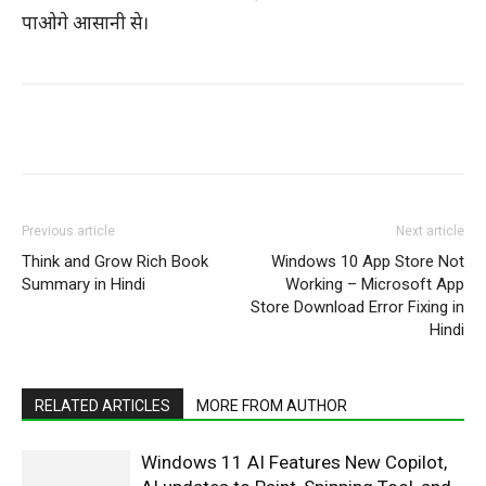
पाओगे आसानी से।
WhatsApp
Facebook
X
Pintere
Previous article
Next article
Think and Grow Rich Book
Windows 10 App Store Not
Summary in Hindi
Working – Microsoft App
Store Download Error Fixing in
Hindi
RELATED ARTICLES
MORE FROM AUTHOR
Windows 11 AI Features New Copilot,