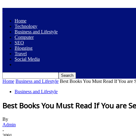
Home
Technology
Business and Lifestyle
Computer
SEO
Blogging
Travel
Social Media
Home
Business and Lifestyle
Best Books You Must Read If You are 
Business and Lifestyle
Best Books You Must Read If You are S
By
Admin
-
2091