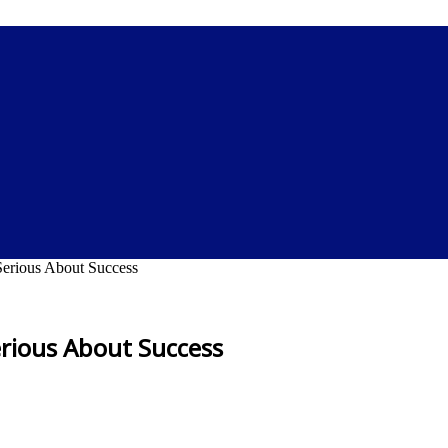
Serious About Success
erious About Success