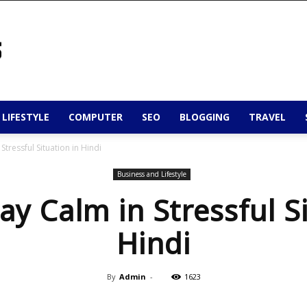
 LIFESTYLE
COMPUTER
SEO
BLOGGING
TRAVEL
Stressful Situation in Hindi
Business and Lifestyle
ay Calm in Stressful Si
Hindi
By
Admin
-
1623