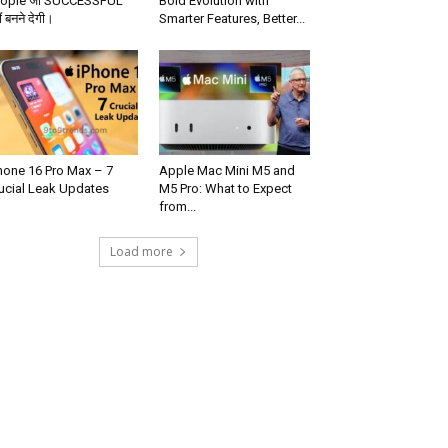
ople जो SUCCESSFUL
Bold Evolution with
ं बनने देगी।
Smarter Features, Better...
hone 16 Pro Max – 7
Apple Mac Mini M5 and
ucial Leak Updates
M5 Pro: What to Expect
from...
Load more