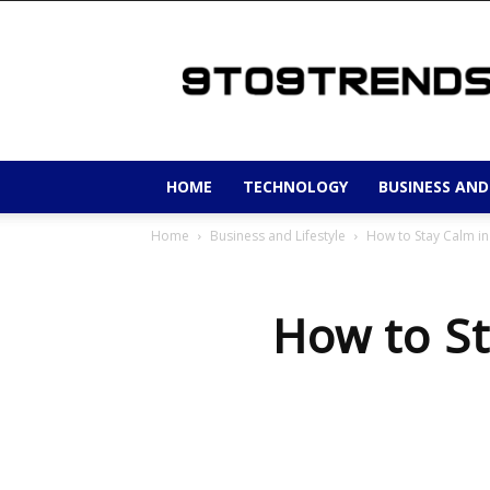
9to9trends
HOME
TECHNOLOGY
BUSINESS AND
Home
Business and Lifestyle
How to Stay Calm in 
How to St