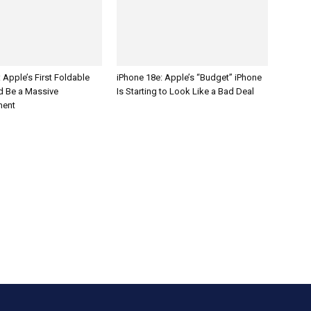
: Apple’s First Foldable
iPhone 18e: Apple’s “Budget” iPhone
d Be a Massive
Is Starting to Look Like a Bad Deal
ment