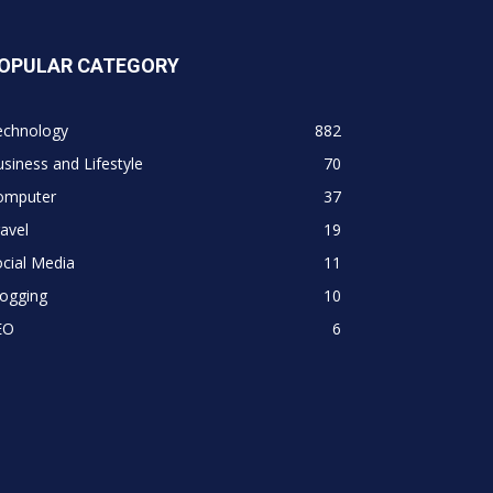
OPULAR CATEGORY
echnology
882
siness and Lifestyle
70
omputer
37
avel
19
cial Media
11
logging
10
EO
6