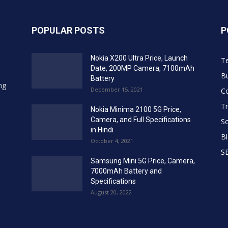
POPULAR POSTS
P
Nokia X200 Ultra Price, Launch
T
Date, 200MP Camera, 7100mAh
Bu
Battery
ing
December 15, 2021
C
Tr
Nokia Minima 2100 5G Price,
Camera, and Full Specifications
So
in Hindi
B
October 4, 2021
S
Samsung Mini 5G Price, Camera,
7000mAh Battery and
Specifications
August 20, 2022