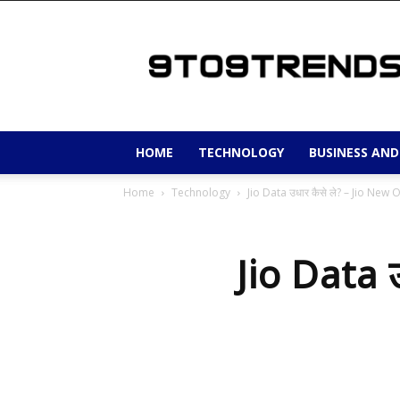
9to9trends
HOME
TECHNOLOGY
BUSINESS AND
Home
Technology
Jio Data उधार कैसे ले? – Jio New
Jio Data 