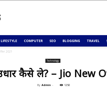
 LIFESTYLE
COMPUTER
SEO
BLOGGING
TRAVEL
 Offer 2021
Technology
उधार कैसे ले? – Jio New 
By
Admin
-
1250