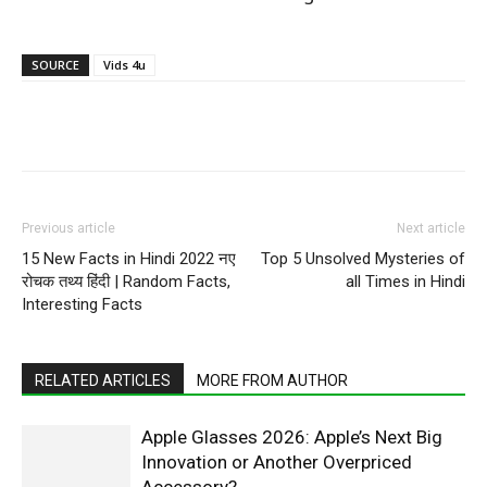
SOURCE
Vids 4u
WhatsApp
Facebook
X
Pintere
Previous article
Next article
15 New Facts in Hindi 2022 नए
Top 5 Unsolved Mysteries of
रोचक तथ्य हिंदी | Random Facts,
all Times in Hindi
Interesting Facts
RELATED ARTICLES
MORE FROM AUTHOR
Apple Glasses 2026: Apple’s Next Big
Innovation or Another Overpriced