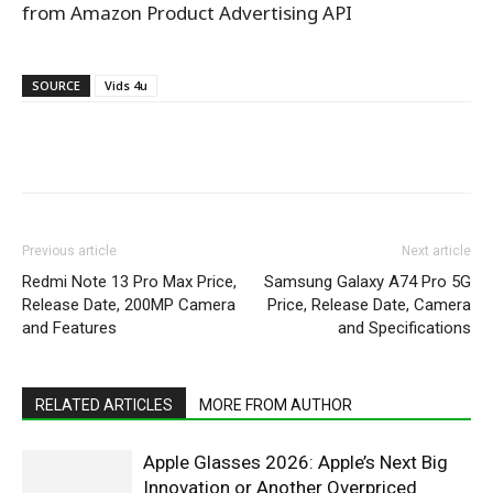
from Amazon Product Advertising API
SOURCE
Vids 4u
WhatsApp
Facebook
X
Pinterest
Previous article
Next article
Redmi Note 13 Pro Max Price,
Samsung Galaxy A74 Pro 5G
Release Date, 200MP Camera
Price, Release Date, Camera
and Features
and Specifications
RELATED ARTICLES
MORE FROM AUTHOR
Apple Glasses 2026: Apple’s Next Big
Innovation or Another Overpriced