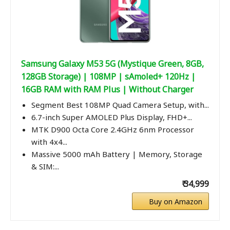
Samsung Galaxy M53 5G (Mystique Green, 8GB,
128GB Storage) | 108MP | sAmoled+ 120Hz |
16GB RAM with RAM Plus | Without Charger
Segment Best 108MP Quad Camera Setup, with...
6.7-inch Super AMOLED Plus Display, FHD+...
MTK D900 Octa Core 2.4GHz 6nm Processor
with 4x4...
Massive 5000 mAh Battery | Memory, Storage
& SIM:...
₹ 34,999
Buy on Amazon