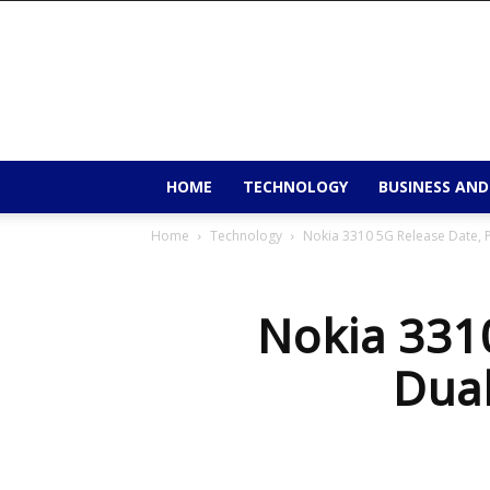
9to9trends
HOME
TECHNOLOGY
BUSINESS AND
Home
Technology
Nokia 3310 5G Release Date, P
Nokia 3310
Dua