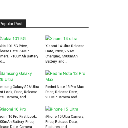
Popular Post
kia 101 5G Price,
Xiaomi 14 Ultra Release
lease Date, 64MP
Date, Price, 250W
mera, 7100mAh Battery
Charging, 5900mAh
d...
Battery, and...
msung Galaxy S26 Ultra
Redmi Note 13 Pro Max
rst Look, Price, Release
Price, Release Date,
te, Camera, and...
200MP Camera and...
aomi 16 Pro First Look,
iPhone 15 Ultra Camera,
00mAh Battery, Price,
Price, Release Date,
lease Date, Camera,...
Features and