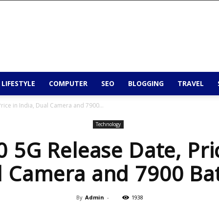
 LIFESTYLE
COMPUTER
SEO
BLOGGING
TRAVEL
rice in India, Dual Camera and 7900...
Technology
 5G Release Date, Pric
l Camera and 7900 Bat
By
Admin
-
1938