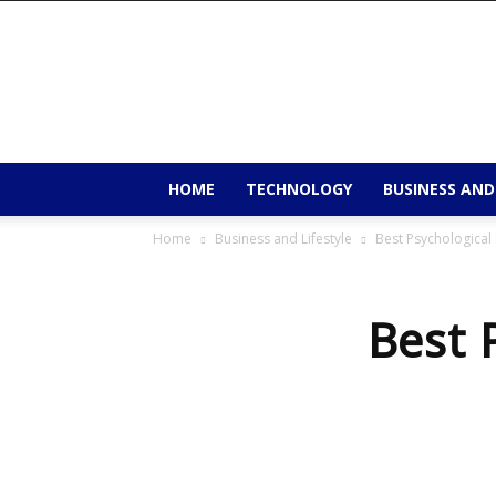
9to9trends
HOME
TECHNOLOGY
BUSINESS AND
Home
Business and Lifestyle
Best Psychological
Best 