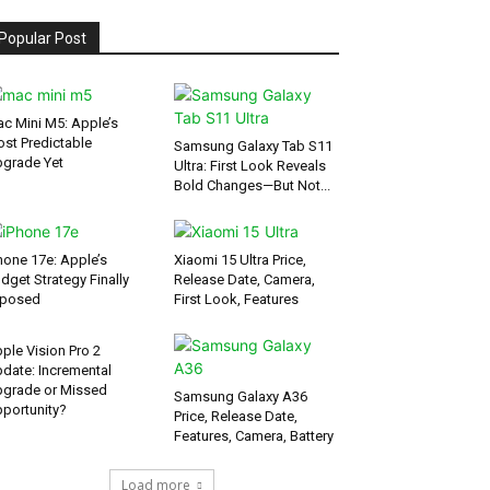
Popular Post
c Mini M5: Apple’s
st Predictable
Samsung Galaxy Tab S11
grade Yet
Ultra: First Look Reveals
Bold Changes—But Not...
hone 17e: Apple’s
Xiaomi 15 Ultra Price,
dget Strategy Finally
Release Date, Camera,
xposed
First Look, Features
ple Vision Pro 2
date: Incremental
grade or Missed
Samsung Galaxy A36
portunity?
Price, Release Date,
Features, Camera, Battery
Load more