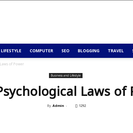
 LIFESTYLE
COMPUTER
SEO
BLOGGING
TRAVEL
 Laws of Power
Business and Lifestyle
Psychological Laws of
By
Admin
-
1292