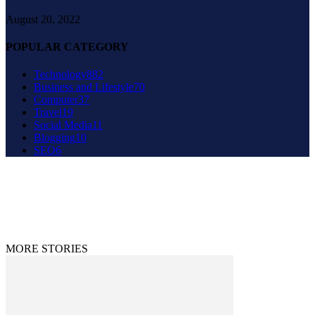
August 20, 2022
POPULAR CATEGORY
Technology
882
Business and Lifestyle
70
Computer
37
Travel
19
Social Media
11
Blogging
10
SEO
6
About Us
Contact Us
Disclaimer
Privacy Policy
© 2020 - 2023 9to9trends.com
MORE STORIES